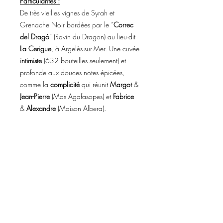
Particularités :
De très vieilles vignes de Syrah et
Grenache Noir bordées par le “
Correc
del Dragó
” (Ravin du Dragon) au lieu-dit
La Cerigue
, à Argelès-sur-Mer. Une cuvée
intimiste
(632 bouteilles seulement) et
profonde aux douces notes épicées,
comme la
complicité
qui réunit
Margot
&
Jean-Pierre
(Mas Agafasopes) et
Fabrice
&
Alexandre
(Maison Albera).
FICHE TECHNIQUE
CÉPAGE
Syrah et Grenache Noir
INFORMATIONS DE LIVRAISON
DEGRÉ
13.0 %
MILLÉSIME
2023
Les délais de livraison sont en général de
APPELLATION
IGP Côtes Catalanes
FRANCO DE PORT
3 à 5 jours selon les disponibilités du
transporteur.