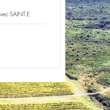
avec SAINT.E
© 2020 by Arxipel & Albera