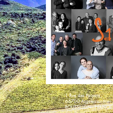
1 Rue des Faisans
66700 Argelès-sur-Mer
ROUSSILLON - FRANCE