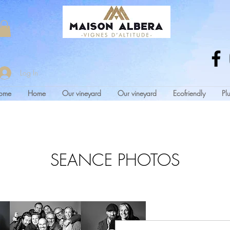
Log In
ome
Home
Our vineyard
Our vineyard
Ecofriendly
Plu
SEANCE PHOTOS